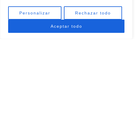
Personalizar
Rechazar todo
Aceptar todo
La Cueva de Miravet
Sun, mountains, sea and culture
La Cueva de Miravet is a
secluded luxury 7-bedroom
mountain-top bed and breakfast ecolodge
, with stunning
views over the nearby sea.