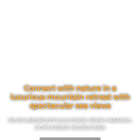
Connect with nature in a
luxurious mountain retreat with
spectacular sea views
SEVEN BEDROOM ECOLODGE NEAR CABANES,
COMUNIDAD VALENCIANA