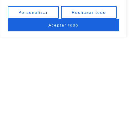
Personalizar
Rechazar todo
Aceptar todo
La Cueva de Miravet
Sun, mountains, sea and culture
La Cueva de Miravet is a
secluded luxury 7-bedroom
mountain-top bed and breakfast ecolodge
, with stunning
views over the nearby sea.