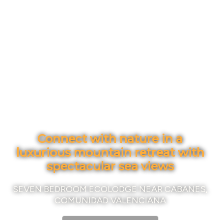
Connect with nature in a
luxurious mountain retreat with
spectacular sea views
SEVEN BEDROOM ECOLODGE NEAR CABANES,
COMUNIDAD VALENCIANA